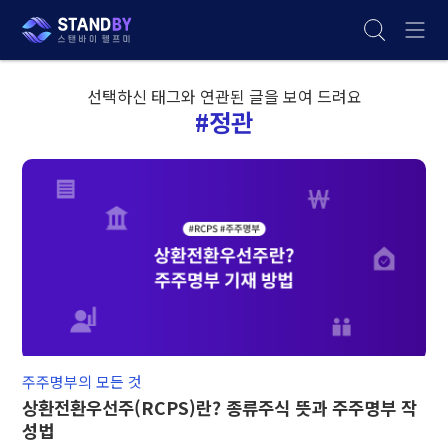
선택하신 태그와 연관된 글을 보여 드려요
#정관
주주명부의 모든 것
상환전환우선주(RCPS)란? 종류주식 뜻과 주주명부 작
성법